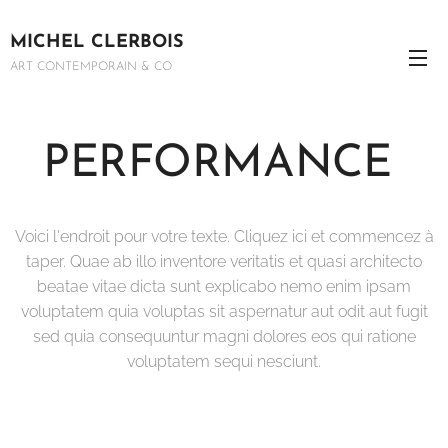
MICHEL
CLERBOIS
ART CONTEMPORAIN & CO
PERFORMANCE
Voici l'endroit pour votre texte. Cliquez ici et commencez à
taper. Quae ab illo inventore veritatis et quasi architecto
beatae vitae dicta sunt explicabo nemo enim ipsam
voluptatem quia voluptas sit aspernatur aut odit aut fugit
sed quia consequuntur magni dolores eos qui ratione
voluptatem sequi nesciunt.